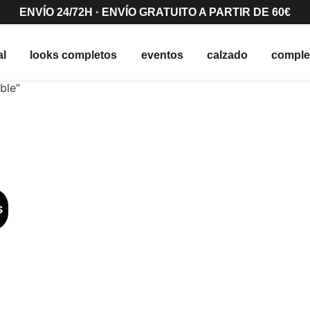
ENVÍO 24/72H · ENVÍO GRATUITO A PARTIR DE 60€
al
looks completos
eventos
calzado
compl
ble”
S