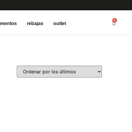
0
ementos
rebajas
outlet