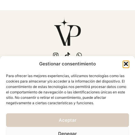
Gestionar consentimiento
653 702 889
Para ofrecer las mejores experiencias, utilizamos tecnologías como las
C/Fuente Piedra, 15
cookies para almacenar y/o acceder a la información del dispositivo. El
Mollina (Málaga)
consentimiento de estas tecnologías nos permitirá procesar datos como
Atención al cliente: Lunes a
el comportamiento de navegación o las identificaciones únicas en este
sitio. No consentir o retirar el consentimiento, puede afectar
Viernes 10:00 - 18:00
negativamente a ciertas características y funciones.
AVISO LEGAL
Aceptar
CONDICIONES GENERALES
CAMBIOS Y DEVOLUCIONES
Denegar