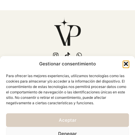
Gestionar consentimiento
653 702 889
Para ofrecer las mejores experiencias, utilizamos tecnologías como las
C/Fuente Piedra, 15
cookies para almacenar y/o acceder a la información del dispositivo. El
Mollina (Málaga)
consentimiento de estas tecnologías nos permitirá procesar datos como
Atención al cliente: Lunes a
el comportamiento de navegación o las identificaciones únicas en este
sitio. No consentir o retirar el consentimiento, puede afectar
Viernes 10:00 - 18:00
negativamente a ciertas características y funciones.
AVISO LEGAL
Aceptar
CONDICIONES GENERALES
CAMBIOS Y DEVOLUCIONES
Denegar