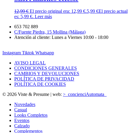
12,99
€
El precio original era: 12,99 €.
5,99
€
El precio actual
es: 5,99 €.
Leer más
653 702 889
C/Fuente Piedra, 15 Mollina (Málaga)
Atención al cliente: Lunes a Viernes 10:00 - 18:00
Instagram
Tiktok
Whatsapp
AVISO LEGAL
CONDICIONES GENERALES
CAMBIOS Y DEVOLUCIONES
POLÍTICA DE PRIVACIDAD
POLÍTICA DE COOKIES
© 2026 Viste & Presume | web:
>_concienciAutomata_
Novedades
Casual
Looks Completos
Eventos
Calzado
Complementos