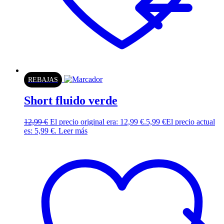
REBAJAS
Short fluido verde
12,99
€
El precio original era: 12,99 €.
5,99
€
El precio actual
es: 5,99 €.
Leer más