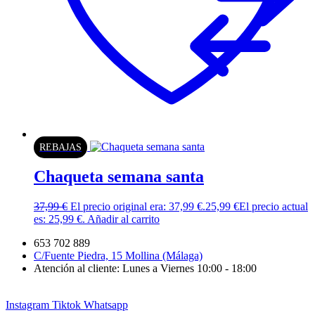
REBAJAS
Chaqueta semana santa
37,99
€
El precio original era: 37,99 €.
25,99
€
El precio actual
es: 25,99 €.
Añadir al carrito
653 702 889
C/Fuente Piedra, 15 Mollina (Málaga)
Atención al cliente: Lunes a Viernes 10:00 - 18:00
Instagram
Tiktok
Whatsapp