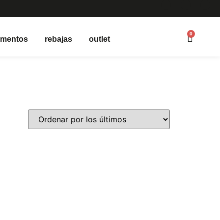
0
ementos
rebajas
outlet