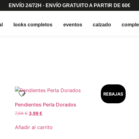
ENVÍO 24/72H · ENVÍO GRATUITO A PARTIR DE 60€
al
looks completos
eventos
calzado
compl
REBAJAS
Pendientes Perla Dorados
7,99
€
3,99
€
Añadir al carrito