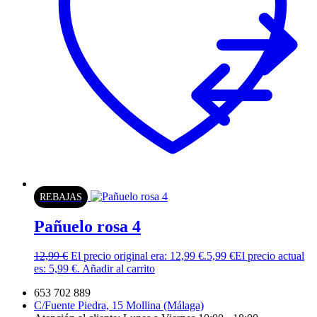
REBAJAS
Pañuelo rosa 4
12,99
€
El precio original era: 12,99 €.
5,99
€
El precio actual
es: 5,99 €.
Añadir al carrito
653 702 889
C/Fuente Piedra, 15 Mollina (Málaga)