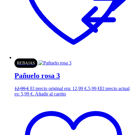
REBAJAS
Pañuelo rosa 3
12,99
€
El precio original era: 12,99 €.
5,99
€
El precio actual
es: 5,99 €.
Añadir al carrito