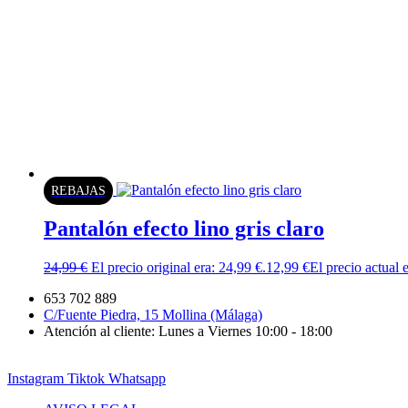
REBAJAS
Pantalón efecto lino gris claro
24,99
€
El precio original era: 24,99 €.
12,99
€
El precio actual 
653 702 889
C/Fuente Piedra, 15 Mollina (Málaga)
Atención al cliente: Lunes a Viernes 10:00 - 18:00
Instagram
Tiktok
Whatsapp