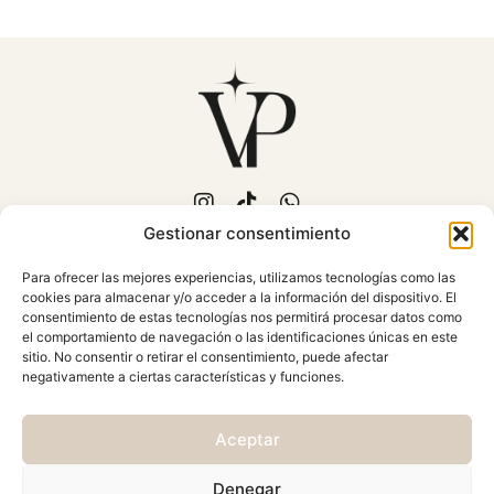
Gestionar consentimiento
653 702 889
Para ofrecer las mejores experiencias, utilizamos tecnologías como las
C/Fuente Piedra, 15
cookies para almacenar y/o acceder a la información del dispositivo. El
Mollina (Málaga)
consentimiento de estas tecnologías nos permitirá procesar datos como
Atención al cliente: Lunes a
el comportamiento de navegación o las identificaciones únicas en este
sitio. No consentir o retirar el consentimiento, puede afectar
Viernes 10:00 - 18:00
negativamente a ciertas características y funciones.
AVISO LEGAL
Aceptar
CONDICIONES GENERALES
CAMBIOS Y DEVOLUCIONES
Denegar