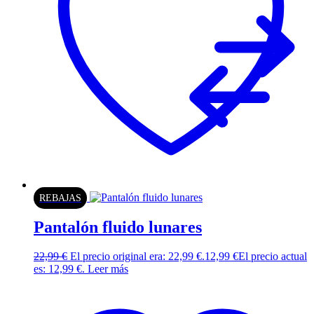
REBAJAS
Pantalón fluido lunares
22,99
€
El precio original era: 22,99 €.
12,99
€
El precio actual
es: 12,99 €.
Leer más