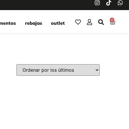
0
mentos
rebajas
outlet