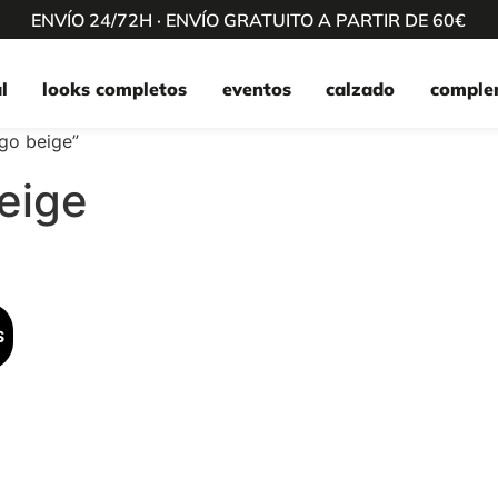
ENVÍO 24/72H · ENVÍO GRATUITO A PARTIR DE 60€
l
looks completos
eventos
calzado
comple
go beige”
eige
S