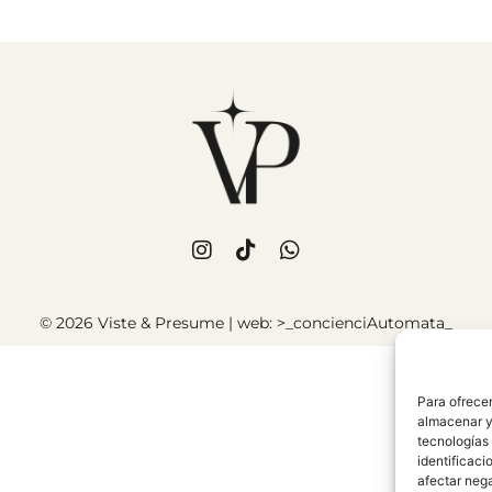
© 2026 Viste & Presume | web:
>_concienciAutomata_
Para ofrecer
almacenar y/
tecnologías
identificaci
afectar nega