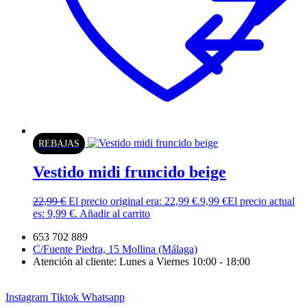
REBAJAS
Vestido midi fruncido beige
22,99
€
El precio original era: 22,99 €.
9,99
€
El precio actual
es: 9,99 €.
Añadir al carrito
653 702 889
C/Fuente Piedra, 15 Mollina (Málaga)
Atención al cliente: Lunes a Viernes 10:00 - 18:00
Instagram
Tiktok
Whatsapp