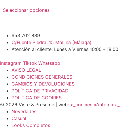
Este
Seleccionar opciones
producto
tiene
múltiples
variantes.
653 702 889
Las
C/Fuente Piedra, 15 Mollina (Málaga)
opciones
Atención al cliente: Lunes a Viernes 10:00 - 18:00
se
pueden
Instagram
Tiktok
Whatsapp
elegir
AVISO LEGAL
en
CONDICIONES GENERALES
la
CAMBIOS Y DEVOLUCIONES
página
POLÍTICA DE PRIVACIDAD
de
POLÍTICA DE COOKIES
producto
© 2026 Viste & Presume | web:
>_concienciAutomata_
Novedades
Casual
Looks Completos