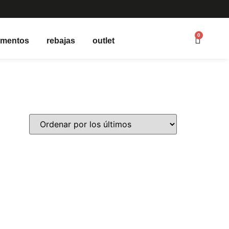
0
ementos
rebajas
outlet