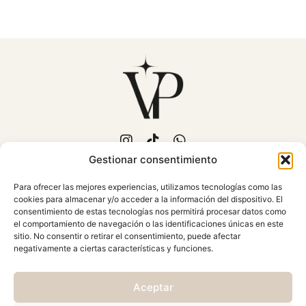
Gestionar consentimiento
653 702 889
Para ofrecer las mejores experiencias, utilizamos tecnologías como las
C/Fuente Piedra, 15
cookies para almacenar y/o acceder a la información del dispositivo. El
Mollina (Málaga)
consentimiento de estas tecnologías nos permitirá procesar datos como
Atención al cliente: Lunes a
el comportamiento de navegación o las identificaciones únicas en este
sitio. No consentir o retirar el consentimiento, puede afectar
Viernes 10:00 - 18:00
negativamente a ciertas características y funciones.
AVISO LEGAL
Aceptar
CONDICIONES GENERALES