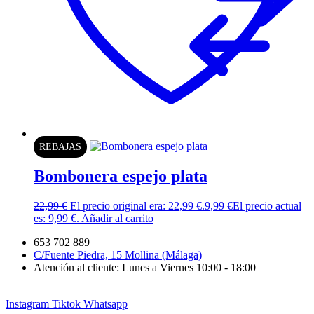
REBAJAS
Bombonera espejo plata
22,99
€
El precio original era: 22,99 €.
9,99
€
El precio actual
es: 9,99 €.
Añadir al carrito
653 702 889
C/Fuente Piedra, 15 Mollina (Málaga)
Atención al cliente: Lunes a Viernes 10:00 - 18:00
Instagram
Tiktok
Whatsapp