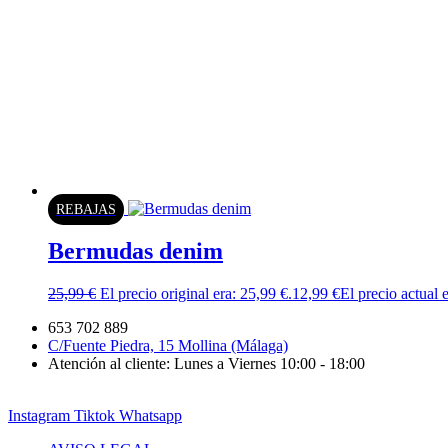
REBAJAS
Bermudas denim
25,99
€
El precio original era: 25,99 €.
12,99
€
El precio actual 
653 702 889
C/Fuente Piedra, 15 Mollina (Málaga)
Atención al cliente: Lunes a Viernes 10:00 - 18:00
Instagram
Tiktok
Whatsapp