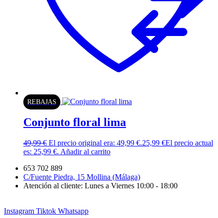
REBAJAS
Conjunto floral lima
49,99
€
El precio original era: 49,99 €.
25,99
€
El precio actual
es: 25,99 €.
Añadir al carrito
653 702 889
C/Fuente Piedra, 15 Mollina (Málaga)
Atención al cliente: Lunes a Viernes 10:00 - 18:00
Instagram
Tiktok
Whatsapp