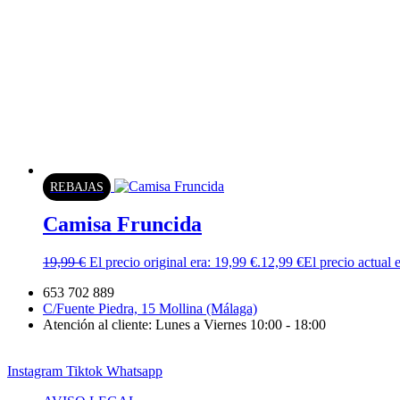
REBAJAS
Camisa Fruncida
19,99
€
El precio original era: 19,99 €.
12,99
€
El precio actual 
653 702 889
C/Fuente Piedra, 15 Mollina (Málaga)
Atención al cliente: Lunes a Viernes 10:00 - 18:00
Instagram
Tiktok
Whatsapp