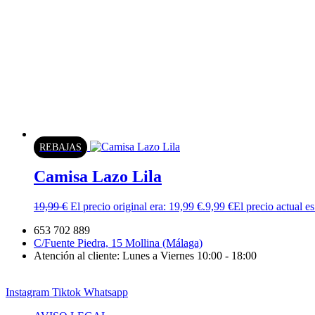
REBAJAS
Camisa Lazo Lila
19,99
€
El precio original era: 19,99 €.
9,99
€
El precio actual es
653 702 889
C/Fuente Piedra, 15 Mollina (Málaga)
Atención al cliente: Lunes a Viernes 10:00 - 18:00
Instagram
Tiktok
Whatsapp