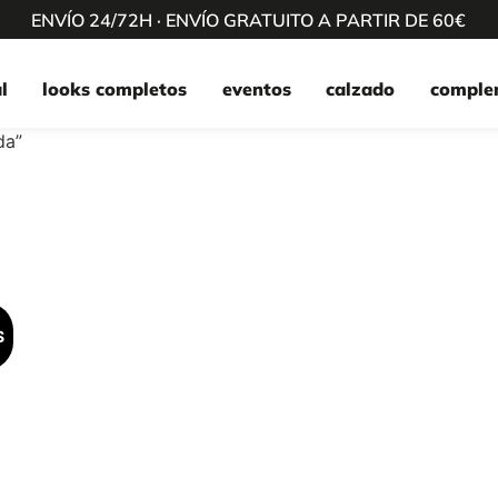
ENVÍO 24/72H · ENVÍO GRATUITO A PARTIR DE 60€
l
looks completos
eventos
calzado
comple
da”
S