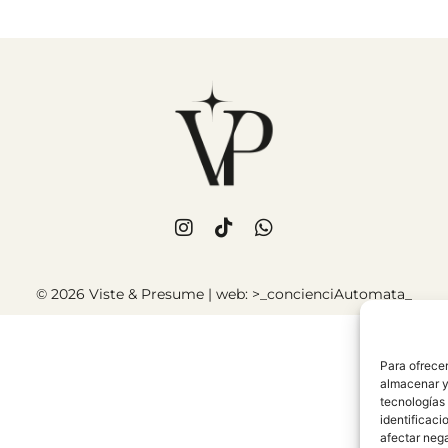
© 2026 Viste & Presume | web:
>_concienciAutomata_
Para ofrecer
almacenar y/
tecnologías
identificaci
afectar nega