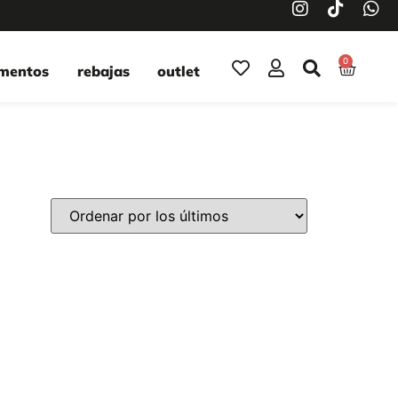
0
mentos
rebajas
outlet