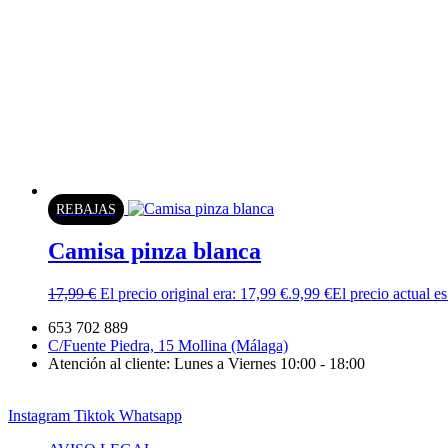
REBAJAS
Camisa pinza blanca
17,99
€
El precio original era: 17,99 €.
9,99
€
El precio actual es
653 702 889
C/Fuente Piedra, 15 Mollina (Málaga)
Atención al cliente: Lunes a Viernes 10:00 - 18:00
Instagram
Tiktok
Whatsapp