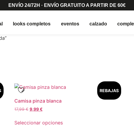
ENVÍO 24/72H · ENVÍO GRATUITO A PARTIR DE 60€
al
looks completos
eventos
calzado
compl
da”
S
REBAJAS
Camisa pinza blanca
17,99
€
9,99
€
Seleccionar opciones