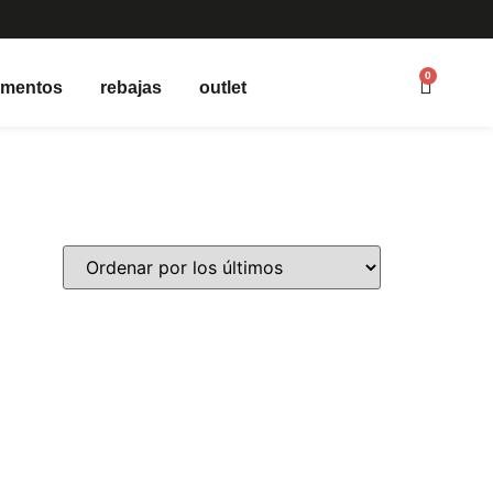
0
ementos
rebajas
outlet