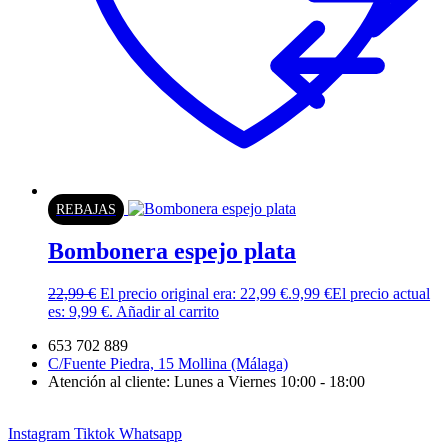
REBAJAS
Bombonera espejo plata
22,99
€
El precio original era: 22,99 €.
9,99
€
El precio actual
es: 9,99 €.
Añadir al carrito
653 702 889
C/Fuente Piedra, 15 Mollina (Málaga)
Atención al cliente: Lunes a Viernes 10:00 - 18:00
Instagram
Tiktok
Whatsapp