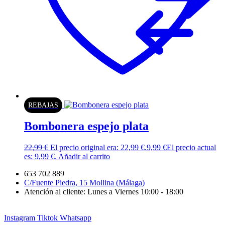
REBAJAS
Bombonera espejo plata
22,99
€
El precio original era: 22,99 €.
9,99
€
El precio actual
es: 9,99 €.
Añadir al carrito
653 702 889
C/Fuente Piedra, 15 Mollina (Málaga)
Atención al cliente: Lunes a Viernes 10:00 - 18:00
Instagram
Tiktok
Whatsapp