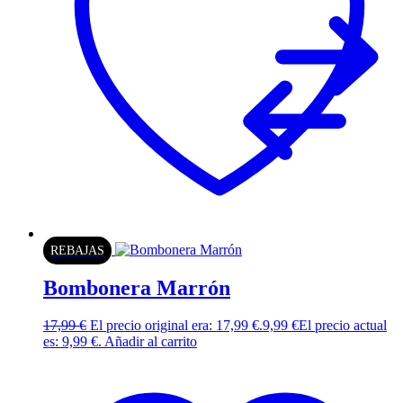
REBAJAS
Bombonera Marrón
17,99
€
El precio original era: 17,99 €.
9,99
€
El precio actual
es: 9,99 €.
Añadir al carrito