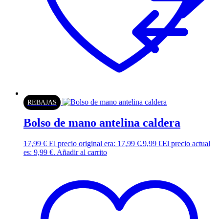
REBAJAS
Bolso de mano antelina caldera
17,99
€
El precio original era: 17,99 €.
9,99
€
El precio actual
es: 9,99 €.
Añadir al carrito