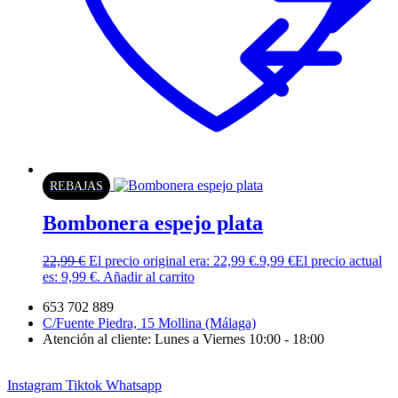
REBAJAS
Bombonera espejo plata
22,99
€
El precio original era: 22,99 €.
9,99
€
El precio actual
es: 9,99 €.
Añadir al carrito
653 702 889
C/Fuente Piedra, 15 Mollina (Málaga)
Atención al cliente: Lunes a Viernes 10:00 - 18:00
Instagram
Tiktok
Whatsapp