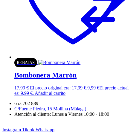
REBAJAS
Bombonera Marrón
17,99
€
El precio original era: 17,99 €.
9,99
€
El precio actual
es: 9,99 €.
Añadir al carrito
653 702 889
C/Fuente Piedra, 15 Mollina (Málaga)
Atención al cliente: Lunes a Viernes 10:00 - 18:00
Instagram
Tiktok
Whatsapp