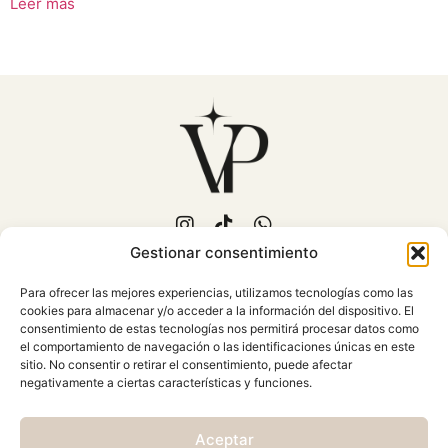
Leer más
Gestionar consentimiento
653 702 889
Para ofrecer las mejores experiencias, utilizamos tecnologías como las
C/Fuente Piedra, 15
cookies para almacenar y/o acceder a la información del dispositivo. El
Mollina (Málaga)
consentimiento de estas tecnologías nos permitirá procesar datos como
Atención al cliente: Lunes a
el comportamiento de navegación o las identificaciones únicas en este
sitio. No consentir o retirar el consentimiento, puede afectar
Viernes 10:00 - 18:00
negativamente a ciertas características y funciones.
AVISO LEGAL
Aceptar
CONDICIONES GENERALES