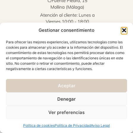
C/Fuente Piedra, 15
Mollina (Málaga)
Atención al cliente: Lunes a
Viernes 10:00 - 18:00
Gestionar consentimiento
AVISO LEGAL
Para ofrecer las mejores experiencias, utilizamos tecnologías como las
CONDICIONES GENERALES
cookies para almacenar y/o acceder a la información del dispositivo. El
CAMBIOS Y DEVOLUCIONES
consentimiento de estas tecnologías nos permitirá procesar datos como
el comportamiento de navegación o las identificaciones únicas en este
POLÍTICA DE PRIVACIDAD
sitio. No consentir o retirar el consentimiento, puede afectar
negativamente a ciertas características y funciones.
POLÍTICA DE COOKIES
© 2026 Viste & Presume | web:
>_concienciAutomata_
Aceptar
Denegar
Ver preferencias
Política de cookies
Política de Privacidad
Aviso Legal