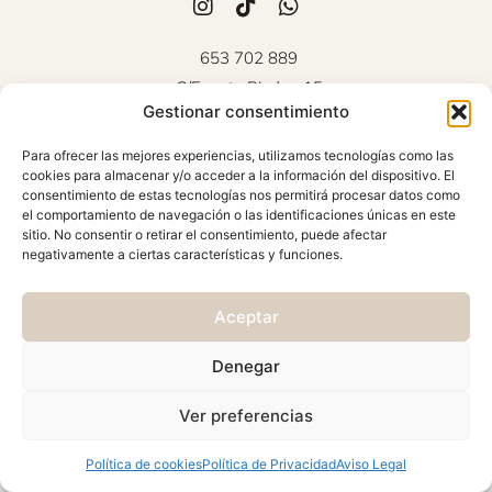
653 702 889
C/Fuente Piedra, 15
Gestionar consentimiento
Mollina (Málaga)
Atención al cliente: Lunes a
Para ofrecer las mejores experiencias, utilizamos tecnologías como las
Viernes 10:00 - 18:00
cookies para almacenar y/o acceder a la información del dispositivo. El
consentimiento de estas tecnologías nos permitirá procesar datos como
AVISO LEGAL
el comportamiento de navegación o las identificaciones únicas en este
sitio. No consentir o retirar el consentimiento, puede afectar
CONDICIONES GENERALES
negativamente a ciertas características y funciones.
CAMBIOS Y DEVOLUCIONES
Aceptar
POLÍTICA DE PRIVACIDAD
POLÍTICA DE COOKIES
Denegar
© 2026 Viste & Presume | web:
>_concienciAutomata_
Ver preferencias
Política de cookies
Política de Privacidad
Aviso Legal