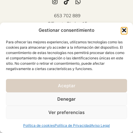
653 702 889
C/Fuente Piedra, 15
Gestionar consentimiento
Mollina (Málaga)
Atención al cliente: Lunes a
Para ofrecer las mejores experiencias, utilizamos tecnologías como las
Viernes 10:00 - 18:00
cookies para almacenar y/o acceder a la información del dispositivo. El
consentimiento de estas tecnologías nos permitirá procesar datos como
AVISO LEGAL
el comportamiento de navegación o las identificaciones únicas en este
sitio. No consentir o retirar el consentimiento, puede afectar
CONDICIONES GENERALES
negativamente a ciertas características y funciones.
CAMBIOS Y DEVOLUCIONES
Aceptar
POLÍTICA DE PRIVACIDAD
POLÍTICA DE COOKIES
Denegar
© 2026 Viste & Presume | web:
>_concienciAutomata_
Ver preferencias
Política de cookies
Política de Privacidad
Aviso Legal