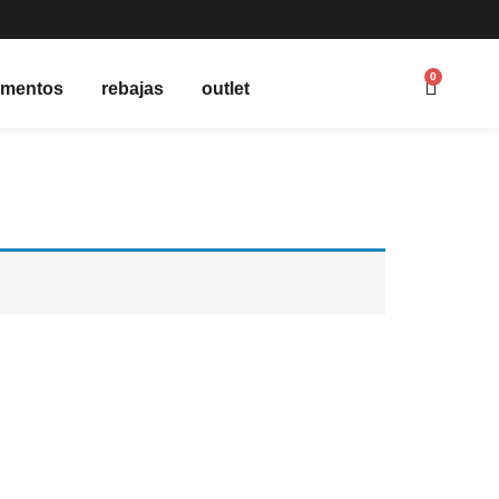
0
ementos
rebajas
outlet