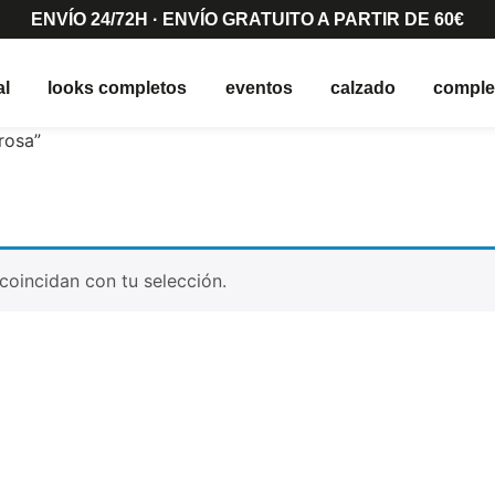
ENVÍO 24/72H · ENVÍO GRATUITO A PARTIR DE 60€
al
looks completos
eventos
calzado
compl
rosa”
oincidan con tu selección.