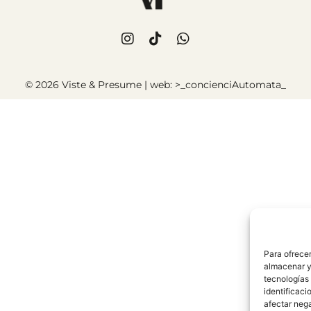
© 2026 Viste & Presume | web:
>_concienciAutomata_
Para ofrecer
almacenar y/
tecnologías
identificaci
afectar nega