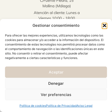
C/Fuente Piedra, 15
Mollina (Málaga)
Atención al cliente: Lunes a
Viernes 10:00 - 18:00
Gestionar consentimiento
AVISO LEGAL
Para ofrecer las mejores experiencias, utilizamos tecnologías como las
CONDICIONES GENERALES
cookies para almacenar y/o acceder a la información del dispositivo. El
CAMBIOS Y DEVOLUCIONES
consentimiento de estas tecnologías nos permitirá procesar datos como
el comportamiento de navegación o las identificaciones únicas en este
POLÍTICA DE PRIVACIDAD
sitio. No consentir o retirar el consentimiento, puede afectar
negativamente a ciertas características y funciones.
POLÍTICA DE COOKIES
© 2026 Viste & Presume | web:
>_concienciAutomata_
Aceptar
Denegar
Ver preferencias
Política de cookies
Política de Privacidad
Aviso Legal