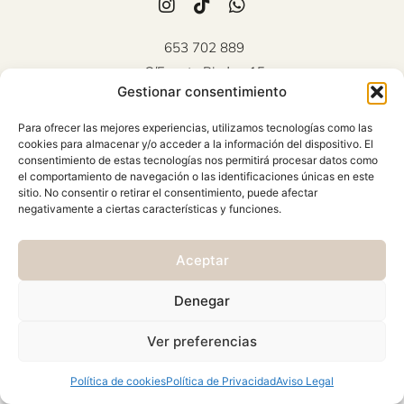
653 702 889
C/Fuente Piedra, 15
Gestionar consentimiento
Mollina (Málaga)
Atención al cliente: Lunes a
Para ofrecer las mejores experiencias, utilizamos tecnologías como las
Viernes 10:00 - 18:00
cookies para almacenar y/o acceder a la información del dispositivo. El
consentimiento de estas tecnologías nos permitirá procesar datos como
AVISO LEGAL
el comportamiento de navegación o las identificaciones únicas en este
sitio. No consentir o retirar el consentimiento, puede afectar
CONDICIONES GENERALES
negativamente a ciertas características y funciones.
CAMBIOS Y DEVOLUCIONES
Aceptar
POLÍTICA DE PRIVACIDAD
POLÍTICA DE COOKIES
Denegar
© 2026 Viste & Presume | web:
>_concienciAutomata_
Ver preferencias
Política de cookies
Política de Privacidad
Aviso Legal