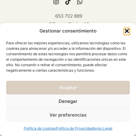
653 702 889
C/Fuente Piedra, 15
Gestionar consentimiento
Mollina (Málaga)
Atención al cliente: Lunes a
Para ofrecer las mejores experiencias, utilizamos tecnologías como las
Viernes 10:00 - 18:00
cookies para almacenar y/o acceder a la información del dispositivo. El
consentimiento de estas tecnologías nos permitirá procesar datos como
AVISO LEGAL
el comportamiento de navegación o las identificaciones únicas en este
sitio. No consentir o retirar el consentimiento, puede afectar
CONDICIONES GENERALES
negativamente a ciertas características y funciones.
CAMBIOS Y DEVOLUCIONES
Aceptar
POLÍTICA DE PRIVACIDAD
POLÍTICA DE COOKIES
Denegar
© 2026 Viste & Presume | web:
>_concienciAutomata_
Ver preferencias
Política de cookies
Política de Privacidad
Aviso Legal