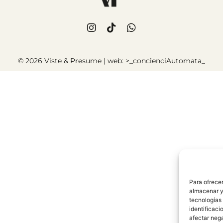
© 2026 Viste & Presume | web:
>_concienciAutomata_
Para ofrecer
almacenar y/
tecnologías
identificaci
afectar nega