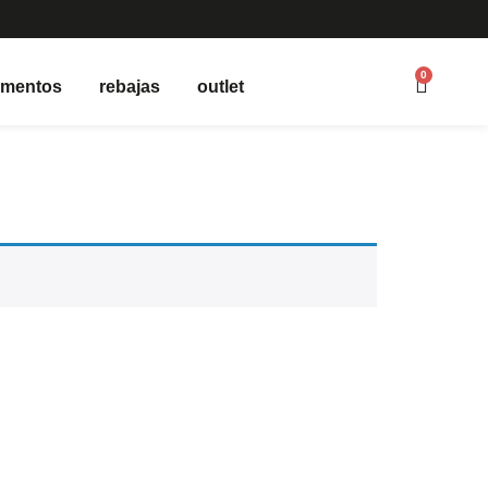
0
ementos
rebajas
outlet