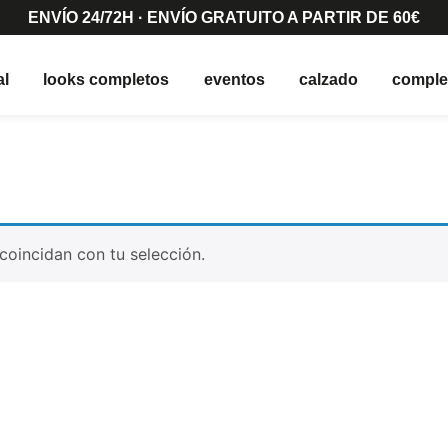
ENVÍO 24/72H · ENVÍO GRATUITO A PARTIR DE 60€
al
looks completos
eventos
calzado
compl
oincidan con tu selección.