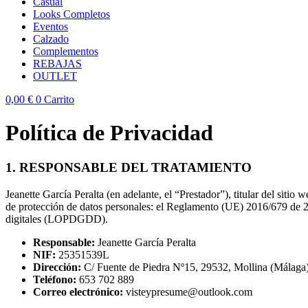
Casual
Looks Completos
Eventos
Calzado
Complementos
REBAJAS
OUTLET
0,00
€
0
Carrito
Política de Privacidad
1. RESPONSABLE DEL TRATAMIENTO
Jeanette García Peralta (en adelante, el “Prestador”), titular del si
de protección de datos personales: el Reglamento (UE) 2016/679 de 2
digitales (LOPDGDD).
Responsable:
Jeanette García Peralta
NIF:
25351539L
Dirección:
C/ Fuente de Piedra Nº15, 29532, Mollina (Málaga)
Teléfono:
653 702 889
Correo electrónico:
visteypresume@outlook.com