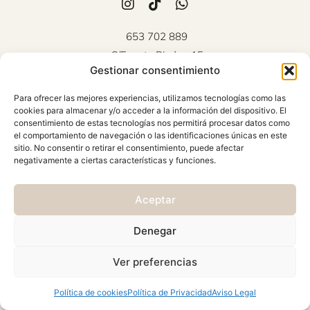
653 702 889
C/Fuente Piedra, 15
Gestionar consentimiento
Mollina (Málaga)
Atención al cliente: Lunes a
Para ofrecer las mejores experiencias, utilizamos tecnologías como las
Viernes 10:00 - 18:00
cookies para almacenar y/o acceder a la información del dispositivo. El
consentimiento de estas tecnologías nos permitirá procesar datos como
AVISO LEGAL
el comportamiento de navegación o las identificaciones únicas en este
sitio. No consentir o retirar el consentimiento, puede afectar
CONDICIONES GENERALES
negativamente a ciertas características y funciones.
CAMBIOS Y DEVOLUCIONES
Aceptar
POLÍTICA DE PRIVACIDAD
POLÍTICA DE COOKIES
Denegar
© 2026 Viste & Presume | web:
>_concienciAutomata_
Ver preferencias
Política de cookies
Política de Privacidad
Aviso Legal